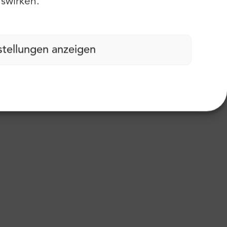
swirken.
stellungen anzeigen
ßabdruck