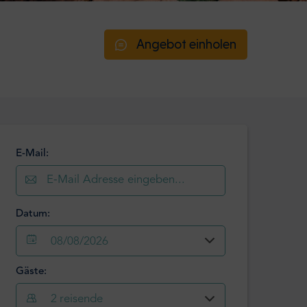
Angebot einholen
E-Mail:
Datum:
08/08/2026
Gäste:
August
2026
2
reisende
Mo
Di
Mi
Do
Fr
Sa
So