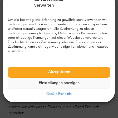
Stadtzentrum von Cesme entfernt. Die durchschnittliche
verwalten
Autofahrt vom Flughafen ins Stadtzentrum dauert etwa 60
Minuten.Wir empfehlen Ihnen, ein Auto und noch besser
einen privaten Flughafentransfer mit MrShuttle zu wählen.
Um die bestmögliche Erfahrung zu gewährleisten, verwenden wir
Der schnellste, sicherste und zuverlässigste Weg, um Ihr
Technologien wie Cookies, um Geräteinformationen zu speichern
und/oder darauf zuzugreifen. Die Zustimmung zu diesen
Hotel zu erreichen, ist der private Transport von Tür zu
Technologien ermöglicht es uns, Daten wie das Browserverhalten
Tür. Auf diese Weise sparen Sie viel Zeit, da Sie den
oder eindeutige Kennungen auf dieser Website zu verarbeiten.
unangenehmen Prozess überspringen können, Ihre Route
Das Nichterteilen der Zustimmung oder das Zurückziehen der
herauszufinden, durch die Stadt zu navigieren und Ihren
Zustimmung kann sich negativ auf einige Funktionen und Features
auswirken.
Weg zu finden.
Flughafen- und Stadttransfer
Akzeptieren
Auf der Suche nach einem zuverlässigen und
erschwinglichen Flughafentransfer? Reservieren Sie eines
Einstellungen anzeigen
bei Mr.Shuttle, einer Auswahl von Trip-Advisor-Nutzern für
Reisende. Wir bieten Tür-zu-Tür-Transport in neuen,
Cookie-Richtlinie
modernen, komfortablen klimatisierten Mercedes-Benz
Minivans und Minibussen. Unsere Crew besteht aus
erfahrenen erfahrenen Fahrern, die fließend Englisch
sprechen.