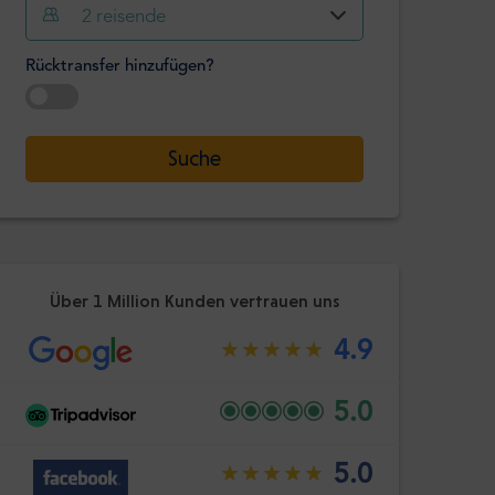
2
reisende
Stunde
Minute
Bestätige
Rücktransfer hinzufügen?
:
-
+
Passagiere
Datum auswählen
Suche
Stunde
Minute
Bestätige
:
Über 1 Million Kunden vertrauen uns
4.9
5.0
5.0