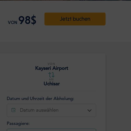
98$
Jetzt buchen
VON
VON
Kayseri Airport
AN
Uchisar
Datum und Uhrzeit der Abholung:
Datum auswählen
Passagiere: