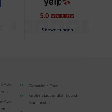
5.0
5 bewertungen
el Aviv
Donauknie Tour
lem
Große Stadtrundfahrt durch
el Aviv
Budapest
hem