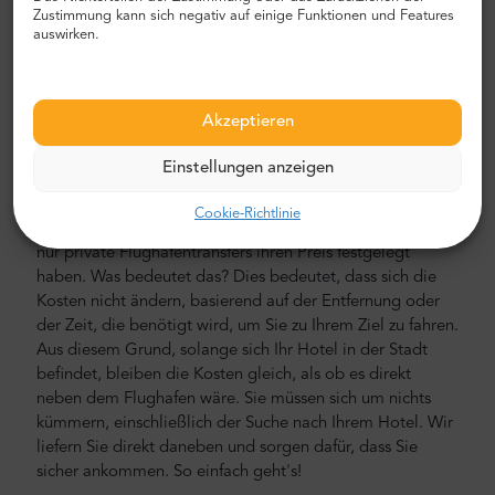
Minivans und Minibussen. Unsere Crew besteht aus
Zustimmung kann sich negativ auf einige Funktionen und Features
erfahrenen erfahrenen Fahrern, die fließend Englisch
auswirken.
sprechen.
Flughafen- und Stadttransferkosten
Akzeptieren
Der Preis für den privaten Flughafentransfer von Mr.
Shuttle ist niedriger als der eines Flughafentaxis. Unsere
Einstellungen anzeigen
Preise sind fest, ohne versteckte Kosten. Sie müssen nicht
mit Bargeld bezahlen. Sie können im Voraus mit Ihrer
Cookie-Richtlinie
Kreditkarte oder PayPal bezahlen. Denken Sie daran, dass
nur private Flughafentransfers ihren Preis festgelegt
haben. Was bedeutet das? Dies bedeutet, dass sich die
Kosten nicht ändern, basierend auf der Entfernung oder
der Zeit, die benötigt wird, um Sie zu Ihrem Ziel zu fahren.
Aus diesem Grund, solange sich Ihr Hotel in der Stadt
befindet, bleiben die Kosten gleich, als ob es direkt
neben dem Flughafen wäre. Sie müssen sich um nichts
kümmern, einschließlich der Suche nach Ihrem Hotel. Wir
liefern Sie direkt daneben und sorgen dafür, dass Sie
sicher ankommen. So einfach geht's!