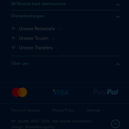
MrShuttle best destinations
t, dass sich das Produkt, das
Dienstleistungen
n deinem Warenkorb befindet.
 noch einmal hinzufügen
Unsere Reiseziele
 direkt zu deinem Warenkorb
Unsere Touren
e deine Buchung ab.
Unsere Transfers
kt ein weiteres Mal
Über uns
dige deine Buchung
Terms of Services
Privacy Policy
Sitemap
Mr. Shuttle 2020 - 2026. Alle Rechte vorbehalten.
Design: BraveNew.agency