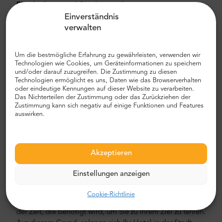
Flughafen- und Stadttransfer
Einverständnis
Auf der Suche nach einem zuverlässigen und
verwalten
erschwinglichen Flughafentransfer? Reservieren Sie eines
mit Mr.Shuttle, einer Auswahl von Trip-Advisor-Benutzern
für Reisende. Wir bieten Tür-zu-Tür-Transport in neuen,
Um die bestmögliche Erfahrung zu gewährleisten, verwenden wir
Technologien wie Cookies, um Geräteinformationen zu speichern
modernen, komfortablen klimatisierten Mercedes-Benz
und/oder darauf zuzugreifen. Die Zustimmung zu diesen
Minivans und Minibussen. Unsere Crew besteht aus
Technologien ermöglicht es uns, Daten wie das Browserverhalten
erfahrenen Fahrern, die fließend Englisch sprechen.
oder eindeutige Kennungen auf dieser Website zu verarbeiten.
Das Nichterteilen der Zustimmung oder das Zurückziehen der
Flughafen- und Stadttransferkosten
Zustimmung kann sich negativ auf einige Funktionen und Features
auswirken.
Der Preis für den privaten Flughafentransfer von Mr.
Shuttle ist niedriger als der eines Flughafentaxis. Unsere
Preise sind fest, ohne versteckte Kosten. Sie müssen nicht
Akzeptieren
mit Bargeld bezahlen. Sie können im Voraus mit Ihrer
Kreditkarte oder PayPal bezahlen. Denken Sie daran, dass
Einstellungen anzeigen
nur private Flughafentransfers ihren Preis festgelegt
haben. Was bedeutet das? Dies bedeutet, dass sich die
Cookie-Richtlinie
Kosten nicht ändern, basierend auf der Entfernung oder
der Zeit, die benötigt wird, um Sie zu Ihrem Ziel zu fahren.