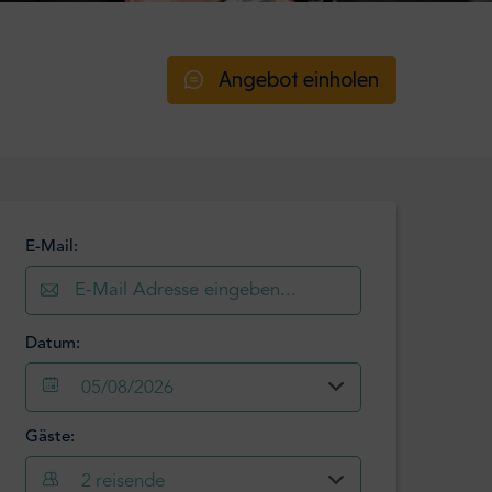
Angebot einholen
E-Mail:
Datum:
05/08/2026
Gäste:
August
2026
2
reisende
Mo
Di
Mi
Do
Fr
Sa
So