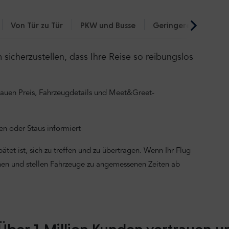
Von Tür zu Tür
PKW und Busse
Geringerer CO₂-Fuß
icherzustellen, dass Ihre Reise so reibungslos
nauen Preis, Fahrzeugdetails und Meet&Greet-
n oder Staus informiert
tet ist, sich zu treffen und zu übertragen. Wenn Ihr Flug
onen und stellen Fahrzeuge zu angemessenen Zeiten ab