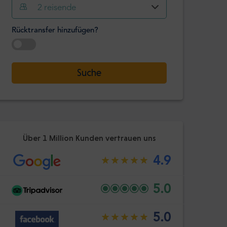
2
reisende
Stunde
Minute
Bestätige
Rücktransfer hinzufügen?
:
-
+
Passagiere
Datum auswählen
Suche
Stunde
Minute
Bestätige
:
Über 1 Million Kunden vertrauen uns
4.9
5.0
5.0