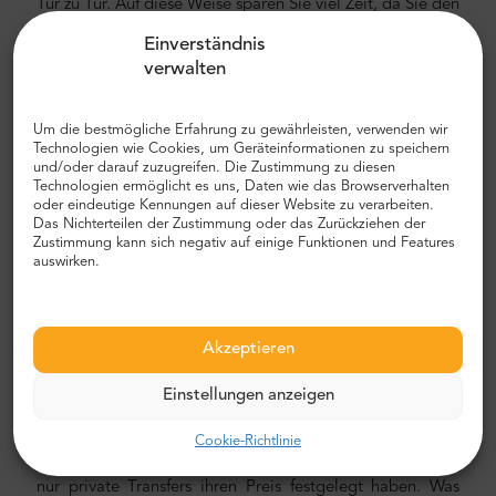
Tür zu Tür. Auf diese Weise sparen Sie viel Zeit, da Sie den
unangenehmen Prozess überspringen können, Ihre Route
Einverständnis
herauszufinden, durch die Stadt zu navigieren und Ihren
verwalten
Weg zu finden.
Flughafen- und Stadttransfer
Um die bestmögliche Erfahrung zu gewährleisten, verwenden wir
Technologien wie Cookies, um Geräteinformationen zu speichern
Auf der Suche nach einem zuverlässigen und
und/oder darauf zuzugreifen. Die Zustimmung zu diesen
erschwinglichen Flughafentransfer? Reservieren Sie eines
Technologien ermöglicht es uns, Daten wie das Browserverhalten
oder eindeutige Kennungen auf dieser Website zu verarbeiten.
mit Mr.Shuttle, einer Auswahl von Trip-Advisor-Benutzern
Das Nichterteilen der Zustimmung oder das Zurückziehen der
für Reisende. Wir bieten Tür-zu-Tür-Transport in neuen,
Zustimmung kann sich negativ auf einige Funktionen und Features
modernen, komfortablen, klimatisierten Autos, Minivans
auswirken.
und Minibussen. Unsere Crew besteht aus erfahrenen
erfahrenen Fahrern, die fließend Englisch sprechen.
Flughafen- und Stadttransferkosten
Akzeptieren
Der Preis für den privaten Transport von Mr. Shuttle ist
Einstellungen anzeigen
niedriger als der eines Taxis. Unsere Preise sind fest, ohne
versteckte Kosten. Sie können im Voraus mit Ihrer
Cookie-Richtlinie
Kreditkarte oder PayPal bezahlen. Denken Sie daran, dass
nur private Transfers ihren Preis festgelegt haben. Was