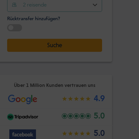
2
reisende
Stunde
Minute
Bestätige
Rücktransfer hinzufügen?
:
-
+
Passagiere
Datum auswählen
Suche
Stunde
Minute
Bestätige
:
Über 1 Million Kunden vertrauen uns
4.9
5.0
5.0