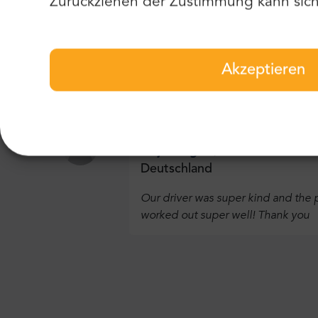
Zurückziehen der Zustimmung kann sich 
Ivan Kulikov
,
Russland
Akzeptieren
Everything went wonderful
Finja Ziegler
,
Deutschland
Our driver was super kind and the p
worked out super well! Thank you