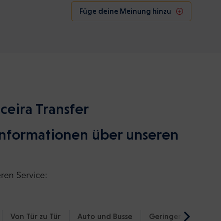
Füge deine Meinung hinzu
ceira Transfer
 Informationen über unseren
eren Service:
Von Tür zu Tür
Auto und Busse
Geringerer CO₂-Fu