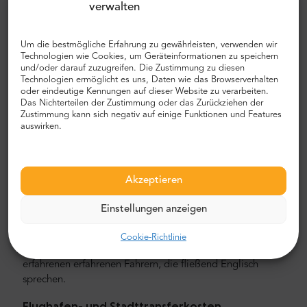
die Innenstadt dauert etwa 50 Minuten.Wir empfehlen
verwalten
Ihnen, ein Auto und noch besser einen privaten
Flughafentransfer mit MrShuttle zu wählen. Der schnellste,
Um die bestmögliche Erfahrung zu gewährleisten, verwenden wir
sicherste und zuverlässigste Weg, um Ihr Hotel zu
Technologien wie Cookies, um Geräteinformationen zu speichern
erreichen, ist der private Transport von Tür zu Tür. Auf
und/oder darauf zuzugreifen. Die Zustimmung zu diesen
diese Weise sparen Sie viel Zeit, da Sie den
Technologien ermöglicht es uns, Daten wie das Browserverhalten
oder eindeutige Kennungen auf dieser Website zu verarbeiten.
unangenehmen Prozess überspringen können, Ihre Route
Das Nichterteilen der Zustimmung oder das Zurückziehen der
herauszufinden, durch die Stadt zu navigieren und Ihren
Zustimmung kann sich negativ auf einige Funktionen und Features
Weg zu finden.
auswirken.
Flughafen- und Stadttransfer
Auf der Suche nach einem zuverlässigen und
Akzeptieren
erschwinglichen Flughafentransfer? Reservieren Sie eines
mit Mr.Shuttle, einer Auswahl von Trip-Advisor-Benutzern
Einstellungen anzeigen
für Reisende. Wir bieten Tür-zu-Tür-Transport in neuen,
modernen, komfortablen klimatisierten Mercedes-Benz
Cookie-Richtlinie
Minivans und Minibussen. Unsere Crew besteht aus
erfahrenen erfahrenen Fahrern, die fließend Englisch
sprechen.
Flughafen- und Stadttransferkosten