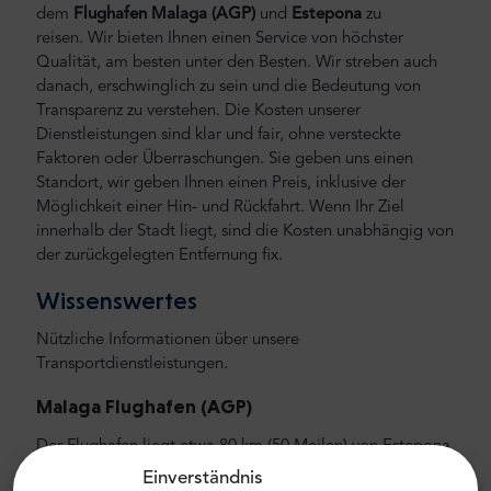
dem
Flughafen Malaga
(AGP)
und
Estepona
zu
reisen.
Wir bieten Ihnen einen Service von höchster
Qualität, am besten unter den Besten. Wir streben auch
danach, erschwinglich zu sein und die Bedeutung von
Transparenz zu verstehen. Die Kosten unserer
Dienstleistungen sind klar und fair, ohne versteckte
Faktoren oder Überraschungen. Sie geben uns einen
Standort, wir geben Ihnen einen Preis, inklusive der
Möglichkeit einer Hin- und Rückfahrt. Wenn Ihr Ziel
innerhalb der Stadt liegt, sind die Kosten unabhängig von
der zurückgelegten Entfernung fix.
Wissenswertes
Nützliche Informationen über unsere
Transportdienstleistungen.
Malaga Flughafen
(AGP)
Der Flughafen liegt etwa 80 km (50 Meilen) von Estepona
entfernt. Die durchschnittliche Autofahrt vom Flughafen in
Einverständnis