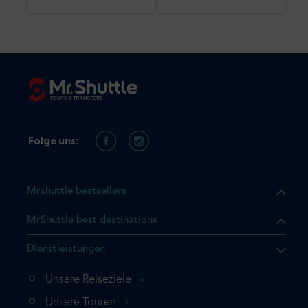
Folge uns:
Mrshuttle bestsellers
MrShuttle best destinations
t, dass sich das Produkt, das
Dienstleistungen
n deinem Warenkorb befindet.
 noch einmal hinzufügen
Unsere Reiseziele
 direkt zu deinem Warenkorb
Unsere Touren