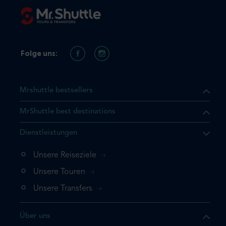
Folge uns:
Mrshuttle bestsellers
MrShuttle best destinations
t, dass sich das Produkt, das
Dienstleistungen
n deinem Warenkorb befindet.
 noch einmal hinzufügen
Unsere Reiseziele
 direkt zu deinem Warenkorb
Unsere Touren
e deine Buchung ab.
Unsere Transfers
kt ein weiteres Mal
Über uns