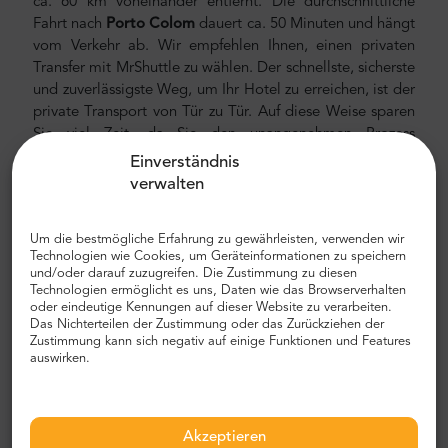
ca. 60 km voneinander entfernt. Die durchschnittliche
Fahrt nach
Porto Colom
dauert ca. 50 Minuten und hängt
vom Verkehr ab. Wir empfehlen Ihnen, einen privaten
Transfer mit MrShuttle zu wählen. Der schnellste, sicherste
und zuverlässigste Weg, um Ihr Hotel zu erreichen, ist der
private Transport von Tür zu Tür. Auf diese Weise sparen
Sie viel Zeit, da Sie den unangenehmen Prozess
überspringen können, Ihre Route herauszufinden, durch
Einverständnis
die Stadt zu navigieren und Ihren Weg zu finden.
verwalten
Flughafen- und Stadttransfer
Um die bestmögliche Erfahrung zu gewährleisten, verwenden wir
Auf der Suche nach einem zuverlässigen und
Technologien wie Cookies, um Geräteinformationen zu speichern
und/oder darauf zuzugreifen. Die Zustimmung zu diesen
erschwinglichen Flughafentransfer? Reservieren Sie eines
Technologien ermöglicht es uns, Daten wie das Browserverhalten
bei Mr.Shuttle, einem Trip-Advisor-Benutzer der Wahl
oder eindeutige Kennungen auf dieser Website zu verarbeiten.
eines Reisenden. Wir bieten Tür-zu-Tür-Transport in
Das Nichterteilen der Zustimmung oder das Zurückziehen der
neuen, modernen, komfortablen, klimatisierten Autos,
Zustimmung kann sich negativ auf einige Funktionen und Features
auswirken.
Minivans und Minibussen. Unsere Crew besteht aus
erfahrenen erfahrenen Fahrern, die fließend Englisch
sprechen.
Akzeptieren
Flughafen- und Stadttransferkosten