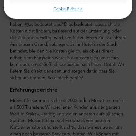
mit Bargeld bezahlen. Sie können im Voraus mit Ihrer
Cookie-Richtlinie
Kreditkarte oder PayPal bezahlen. Denken Sie daran, dass
nur private Flughafentransfers ihren Preis festgelegt
haben. Was bedeutet das? Dies bedeutet, dass sich die
Kosten nicht ändern, basierend auf der Entfernung oder
der Zeit, die benötigt wird, um Sie zu Ihrem Ziel zu fahren.
Aus diesem Grund, solange sich Ihr Hotel in der Stadt
befindet, bleiben die Kosten gleich, als ob es direkt
neben dem Flughafen wäre. Sie müssen sich um nichts
kümmern, einschließlich der Suche nach Ihrem Hotel. Wir
liefern Sie direkt daneben und sorgen dafür, dass Sie
sicher ankommen. So einfach geht's!
Erfahrungsberichte
Mr.Shuttle kümmert sich seit 2003 jeden Monat um mehr
als 500 Transfers. Wir bedienen Kunden aus der ganzen
Welt in Krakau, Danzig und vielen anderen europäischen
Städten. Mr.Shuttle hat viel Feedback von unseren
Kunden erhalten und stellt sicher, dass wir es nutzen, um
einen noch besseren Service zu bieten. Wir können mit