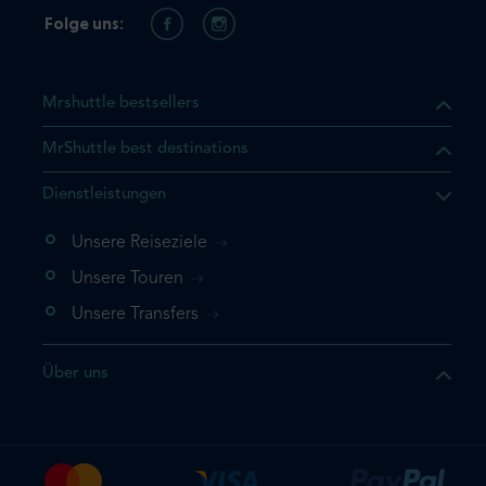
Folge uns:
Mrshuttle bestsellers
MrShuttle best destinations
t, dass sich das Produkt, das
Dienstleistungen
n deinem Warenkorb befindet.
 noch einmal hinzufügen
Unsere Reiseziele
 direkt zu deinem Warenkorb
Unsere Touren
e deine Buchung ab.
Unsere Transfers
kt ein weiteres Mal
Über uns
dige deine Buchung