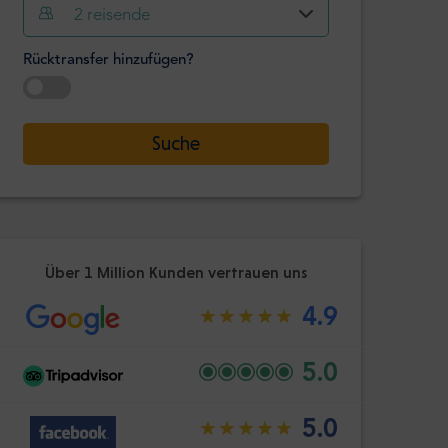
Stunde
Minute
2
reisende
Bestätige
:
Rücktransfer hinzufügen?
-
+
Passagiere
Datum auswählen
Suche
Stunde
Minute
Bestätige
:
Über 1 Million Kunden vertrauen uns
4.9
5.0
5.0