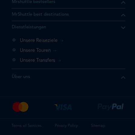
Mrshuttle bestsellers
MrShuttle best destinations
t, dass sich das Produkt, das
Dienstleistungen
n deinem Warenkorb befindet.
 noch einmal hinzufügen
Unsere Reiseziele
 direkt zu deinem Warenkorb
Unsere Touren
e deine Buchung ab.
Unsere Transfers
kt ein weiteres Mal
Über uns
dige deine Buchung
Terms of Services
Privacy Policy
Sitemap