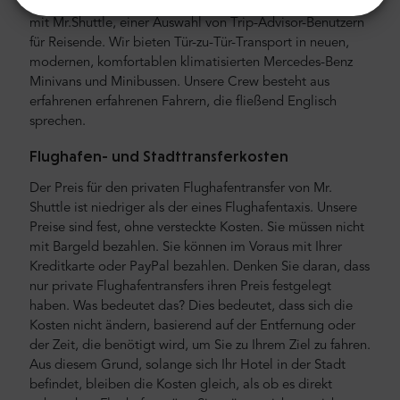
erschwinglichen Flughafentransfer? Reservieren Sie eines
mit Mr.Shuttle, einer Auswahl von Trip-Advisor-Benutzern
für Reisende. Wir bieten Tür-zu-Tür-Transport in neuen,
modernen, komfortablen klimatisierten Mercedes-Benz
Minivans und Minibussen. Unsere Crew besteht aus
erfahrenen erfahrenen Fahrern, die fließend Englisch
sprechen.
Flughafen- und Stadttransferkosten
Der Preis für den privaten Flughafentransfer von Mr.
Shuttle ist niedriger als der eines Flughafentaxis. Unsere
Preise sind fest, ohne versteckte Kosten. Sie müssen nicht
mit Bargeld bezahlen. Sie können im Voraus mit Ihrer
Kreditkarte oder PayPal bezahlen. Denken Sie daran, dass
nur private Flughafentransfers ihren Preis festgelegt
haben. Was bedeutet das? Dies bedeutet, dass sich die
Kosten nicht ändern, basierend auf der Entfernung oder
der Zeit, die benötigt wird, um Sie zu Ihrem Ziel zu fahren.
Aus diesem Grund, solange sich Ihr Hotel in der Stadt
befindet, bleiben die Kosten gleich, als ob es direkt