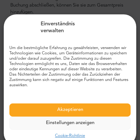
Buchung abschließen, können Sie sie zum Gesamtpreis
hinzufügen.
Wie weit ist es von Ponta Sol zum Flughafen
Einverständnis
Funchal Madeira (FNC)?
verwalten
Der Flughafen liegt etwa 40 km (25 Meilen) von Ponta Sol
Um die bestmögliche Erfahrung zu gewährleisten, verwenden wir
entfernt. Die durchschnittliche Autofahrt vom Flughafen in
Technologien wie Cookies, um Geräteinformationen zu speichern
die Innenstadt dauert etwa 40 Minuten. Eine Busfahrt
und/oder darauf zuzugreifen. Die Zustimmung zu diesen
dauert etwas länger (50 Minuten). Wir empfehlen Ihnen,
Technologien ermöglicht es uns, Daten wie das Browserverhalten
oder eindeutige Kennungen auf dieser Website zu verarbeiten.
ein Auto und noch besser einen privaten
Das Nichterteilen der Zustimmung oder das Zurückziehen der
Flughafentransfer mit MrShuttle zu wählen. Der schnellste,
Zustimmung kann sich negativ auf einige Funktionen und Features
sicherste und zuverlässigste Weg, um Ihr Hotel zu
auswirken.
erreichen, ist ein privater Tür-zu-Tür-Transport. Auf diese
Weise sparen Sie viel Zeit, da Sie den unangenehmen
Prozess überspringen können, Ihre Route herauszufinden,
Akzeptieren
durch die Stadt zu navigieren und Ihren Weg zu finden.
Flughafen- und Stadttransfer
Einstellungen anzeigen
Auf der Suche nach einem zuverlässigen und
Cookie-Richtlinie