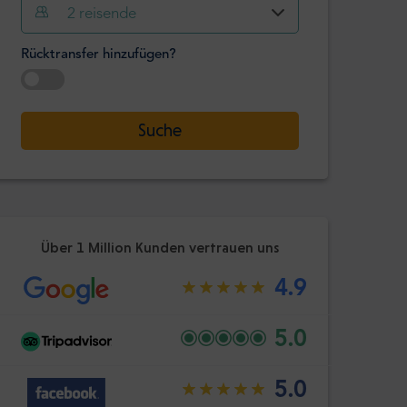
Stunde
Minute
2
reisende
Bestätige
:
Rücktransfer hinzufügen?
-
+
Passagiere
Datum auswählen
Suche
Stunde
Minute
Bestätige
:
Über 1 Million Kunden vertrauen uns
4.9
5.0
5.0