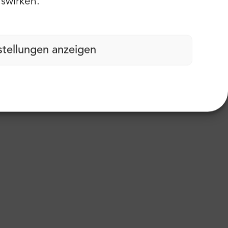
swirken.
stellungen anzeigen
ßabdruck