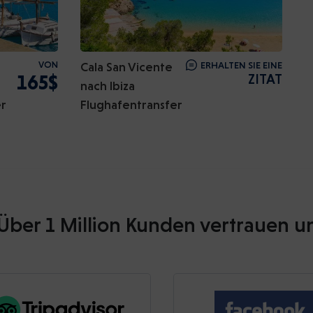
VON
Cala San Vicente
ERHALTEN SIE EINE
165$
ZITAT
nach Ibiza
er
Flughafentransfer
Über 1 Million Kunden vertrauen u