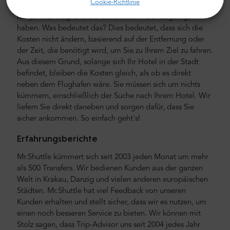
Cookie-Richtlinie
Kreditkarte oder PayPal bezahlen. Denken Sie daran, dass
nur private Flughafentransfers ihren Preis festgelegt
haben. Was bedeutet das? Dies bedeutet, dass sich die
Kosten nicht ändern, basierend auf der Entfernung oder
der Zeit, die benötigt wird, um Sie zu Ihrem Ziel zu fahren.
Aus diesem Grund, solange sich Ihr Hotel in der Stadt
befindet, bleiben die Kosten gleich, als ob es direkt
neben dem Flughafen wäre. Sie müssen sich um nichts
kümmern, einschließlich der Suche nach Ihrem Hotel. Wir
liefern Sie direkt daneben und sorgen dafür, dass Sie
sicher ankommen. So einfach geht's!
Erfahrungsberichte
Mr.Shuttle kümmert sich seit 2003 jeden Monat um mehr
als 500 Transfers. Wir bedienen Kunden aus der ganzen
Welt in Krakau, Danzig und vielen anderen europäischen
Städten. Mr.Shuttle hat viel Feedback von unseren
Kunden erhalten und stellt sicher, dass wir es nutzen, um
einen noch besseren Service zu bieten. Wir können mit
Stolz sagen, dass Trip-Advisor uns seit 2004 jedes Jahr