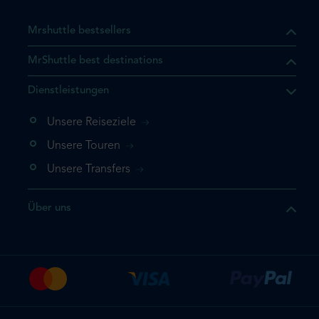
Mrshuttle bestsellers
MrShuttle best destinations
t, dass sich das Produkt, das
Dienstleistungen
n deinem Warenkorb befindet.
 noch einmal hinzufügen
Unsere Reiseziele
 direkt zu deinem Warenkorb
Unsere Touren
e deine Buchung ab.
Unsere Transfers
kt ein weiteres Mal
Über uns
dige deine Buchung