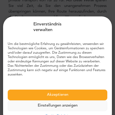
private Transport von Tür zu Tür. Auf diese Weise sparen
Sie viel Zeit, da Sie den unangenehmen Prozess
überspringen können, Ihre Route herauszufinden, durch
die Stadt zu navigieren und Ihren Weg zu finden.
Einverständnis
Flughafen- und Stadttransfer
verwalten
Auf der Suche nach einem zuverlässigen und
erschwinglichen Flughafentransfer? Reservieren Sie eines
Um die bestmögliche Erfahrung zu gewährleisten, verwenden wir
mit Mr.Shuttle, einer Auswahl von Trip-Advisor-Benutzern
Technologien wie Cookies, um Geräteinformationen zu speichern
und/oder darauf zuzugreifen. Die Zustimmung zu diesen
für Reisende. Wir bieten Tür-zu-Tür-Transport in neuen,
Technologien ermöglicht es uns, Daten wie das Browserverhalten
modernen, komfortablen klimatisierten Mercedes-Benz
oder eindeutige Kennungen auf dieser Website zu verarbeiten.
Minivans und Minibussen. Unsere Crew besteht aus
Das Nichterteilen der Zustimmung oder das Zurückziehen der
Zustimmung kann sich negativ auf einige Funktionen und Features
erfahrenen erfahrenen Fahrern, die fließend Englisch
auswirken.
sprechen.
Flughafen- und Stadttransferkosten
Akzeptieren
Der Preis für den privaten Flughafentransfer von Mr.
Shuttle ist niedriger als der eines Flughafentaxis. Unsere
Einstellungen anzeigen
Preise sind fest, ohne versteckte Kosten. Sie müssen nicht
mit Bargeld bezahlen. Sie können im Voraus mit Ihrer