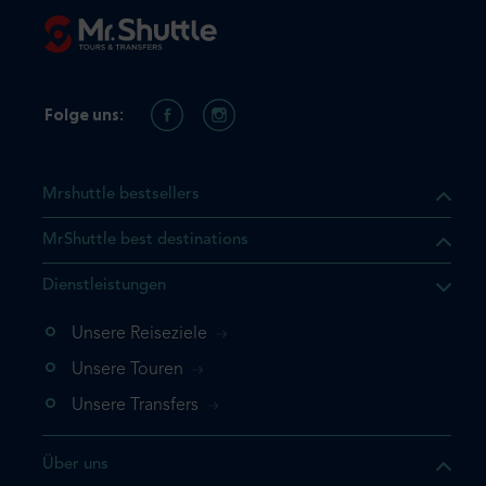
Folge uns:
Mrshuttle bestsellers
MrShuttle best destinations
t, dass sich das Produkt, das
Dienstleistungen
n deinem Warenkorb befindet.
 noch einmal hinzufügen
Unsere Reiseziele
 direkt zu deinem Warenkorb
Unsere Touren
e deine Buchung ab.
Unsere Transfers
kt ein weiteres Mal
Über uns