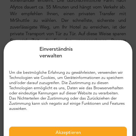
voneinander entfernt. Die durchschnittliche Fahrt nach
Afytos dauert ca. 55 Minuten und hängt vom Verkehr ab.
Wir empfehlen Ihnen, einen privaten Transfer mit
MrShuttle zu wählen. Der schnellste, sicherste und
zuverlässigste Weg, um Ihr Hotel zu erreichen, ist der
private Transport von Tür zu Tür. Auf diese Weise sparen
Sie viel Zeit, da Sie den unangenehmen Prozess
überspringen können, Ihre Route herauszufinden, durch
Einverständnis
die Stadt zu navigieren und Ihren Weg zu finden.
verwalten
Flughafen- und Stadttransfer
Um die bestmögliche Erfahrung zu gewährleisten, verwenden wir
Auf der Suche nach einem zuverlässigen und
Technologien wie Cookies, um Geräteinformationen zu speichern
und/oder darauf zuzugreifen. Die Zustimmung zu diesen
erschwinglichen Flughafentransfer? Reservieren Sie eines
Technologien ermöglicht es uns, Daten wie das Browserverhalten
bei Mr.Shuttle, einer Auswahl von Trip-Advisor-Nutzern
oder eindeutige Kennungen auf dieser Website zu verarbeiten.
nach Wahl von Reisenden. Wir bieten Tür-zu-Tür-Transport
Das Nichterteilen der Zustimmung oder das Zurückziehen der
in neuen, modernen, komfortablen klimatisierten
Zustimmung kann sich negativ auf einige Funktionen und Features
auswirken.
Mercedes-Benz Minivans und Minibussen. Unsere Crew
besteht aus erfahrenen erfahrenen Fahrern, die fließend
Englisch sprechen.
Akzeptieren
Flughafen- und Stadttransferkosten