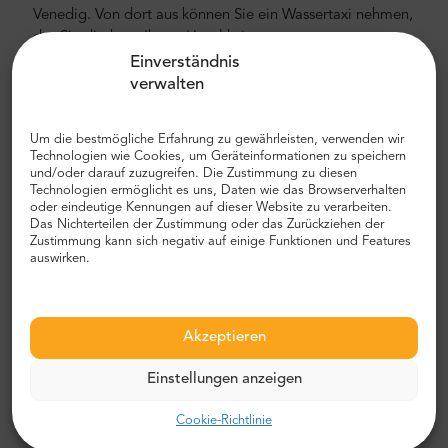
Venedig. Von dort aus können Sie ein Wassertaxi nehmen,
das Sie direkt zu Ihrem Hotel bringt.
Einverständnis
Bologna
-> Venedig
verwalten
Bologna liegt etwa 150 km von Piazzale Roma in Venedig
entfernt. Die durchschnittliche Fahrzeit vom Stadtzentrum
Um die bestmögliche Erfahrung zu gewährleisten, verwenden wir
aus beträgt etwa 1 Stunde und 45 Minuten. Der Transfer
Technologien wie Cookies, um Geräteinformationen zu speichern
und/oder darauf zuzugreifen. Die Zustimmung zu diesen
erfolgt in einem privaten Auto mit einem
Technologien ermöglicht es uns, Daten wie das Browserverhalten
englischsprachigen Fahrer. Wir empfehlen Ihnen, einen
oder eindeutige Kennungen auf dieser Website zu verarbeiten.
privaten Flughafentransfer mit MrShuttle zu wählen. Der
Das Nichterteilen der Zustimmung oder das Zurückziehen der
Zustimmung kann sich negativ auf einige Funktionen und Features
schnellste, sicherste und zuverlässigste Weg, um Ihr Hotel
auswirken.
zu erreichen, ist der private Transport von Tür zu Tür. Auf
diese Weise sparen Sie viel Zeit, da Sie den
unangenehmen Prozess überspringen können, Ihre Route
herauszufinden, durch die Stadt zu navigieren und Ihren
Akzeptieren
Weg zu finden.
Einstellungen anzeigen
Flughafen- und Stadttransfer
Cookie-Richtlinie
Auf der Suche nach einem zuverlässigen und