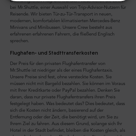
erschwinglichen Flughafentransfer? Reservieren Sie eines
bei Mr.Shuttle, einer Auswahl von Trip-Advisor-Nutzern für
Reisende. Wir bieten Tür-zu-Tür-Transport in neuen,
modernen, komfortablen klimatisierten Mercedes-Benz
Minivans und Minibussen. Unsere Crew besteht aus
erfahrenen erfahrenen Fahrern, die fließend Englisch
sprechen.
Flughafen- und Stadttransferkosten
Der Preis für den privaten Flughafentransfer von
Mr.Shuttle ist niedriger als der eines Flughafentaxis.
Unsere Preise sind fest, ohne versteckte Kosten. Sie
müssen nicht mit Bargeld bezahlen. Sie können im Voraus
mit Ihrer Kreditkarte oder PayPal bezahlen. Denken Sie
daran, dass nur private Flughafentransfers ihren Preis
festgelegt haben. Was bedeutet das? Dies bedeutet, dass
sich die Kosten nicht ändern, basierend auf der
Entfernung oder der Zeit, die benötigt wird, um Sie zu
Ihrem Ziel zu fahren. Aus diesem Grund, solange sich Ihr
Hotel in der Stadt befindet, bleiben die Kosten gleich, als