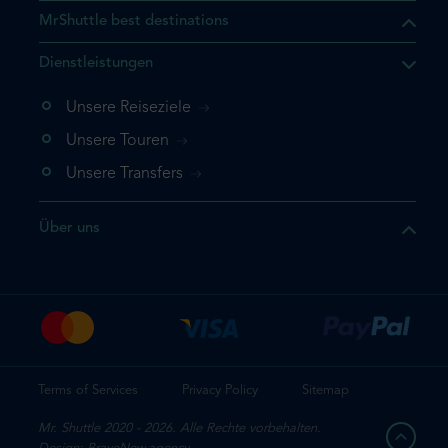
MrShuttle best destinations
t, dass sich das Produkt, das
Dienstleistungen
n deinem Warenkorb befindet.
 noch einmal hinzufügen
Unsere Reiseziele
 direkt zu deinem Warenkorb
Unsere Touren
e deine Buchung ab.
Unsere Transfers
kt ein weiteres Mal
Über uns
dige deine Buchung
Terms of Services
Privacy Policy
Sitemap
Mr. Shuttle 2020 - 2026. Alle Rechte vorbehalten.