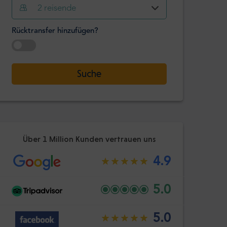
Stunde
Minute
2
reisende
Bestätige
:
Rücktransfer hinzufügen?
-
+
Passagiere
Datum auswählen
Suche
Stunde
Minute
Bestätige
:
Über 1 Million Kunden vertrauen uns
4.9
5.0
5.0