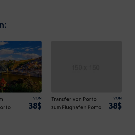
n:
om
VON
Transfer von Porto
VON
38$
38$
Porto
zum Flughafen Porto