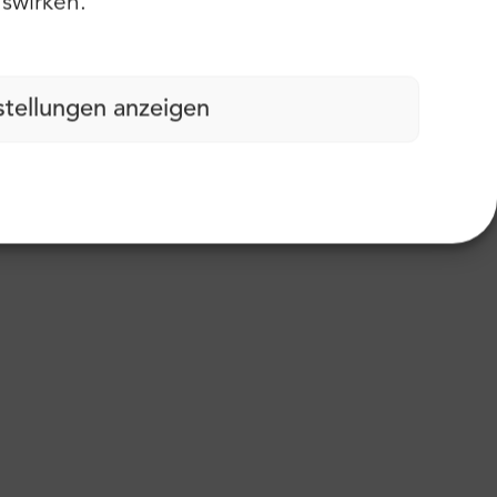
swirken.
stellungen anzeigen