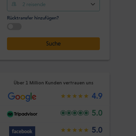
Stunde
Minute
2
reisende
Bestätige
:
Rücktransfer hinzufügen?
-
+
Passagiere
Datum auswählen
Suche
Stunde
Minute
Bestätige
:
Über 1 Million Kunden vertrauen uns
4.9
5.0
5.0