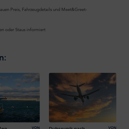
nauen Preis, Fahrzeugdetails und Meet&Greet-
n oder Staus informiert
n:
afen
VON
Dubrovnik nach
VON