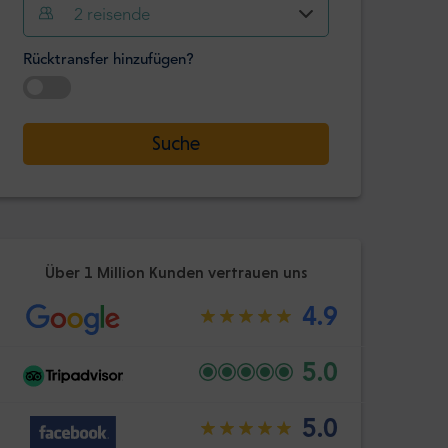
2
reisende
Stunde
Minute
Bestätige
Rücktransfer hinzufügen?
:
-
+
Passagiere
Datum auswählen
Suche
Stunde
Minute
Bestätige
:
Über 1 Million Kunden vertrauen uns
4.9
5.0
5.0