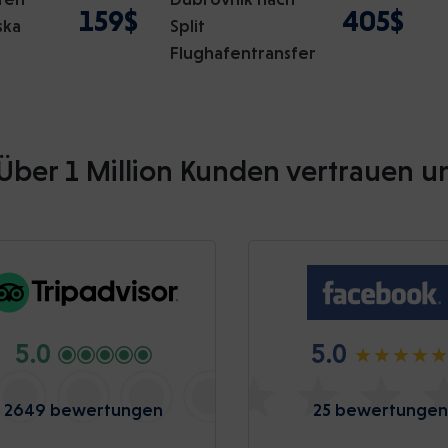
159$
405$
ska
Split
Flughafentransfer
Über 1 Million Kunden vertrauen u
5.0
5.0
2649 bewertungen
25 bewertungen