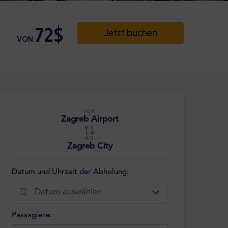
72$
Jetzt buchen
VON
VON
Zagreb Airport
AN
Zagreb City
Datum und Uhrzeit der Abholung:
Datum auswählen
Passagiere: