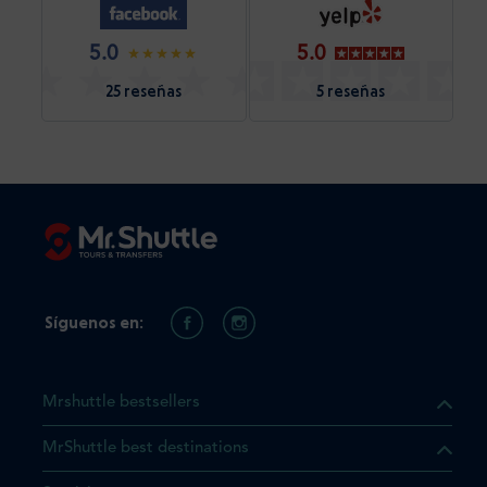
5.0
5.0
25 reseñas
5 reseñas
Síguenos en:
Mrshuttle bestsellers
MrShuttle best destinations