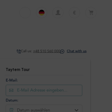
€
€
English
EUR
Dein Warenkorb ist derzeit leer
£
Polski
GBP
Dein Warenkorb ist leer. Erste Tour oder
Transfer hinzufügen
zł
Deutsch
PLN
Call us:
+48 510 560 000
Chat with us
$
Italiano
USD
Español
Taytem Tour
E-Mail:
Datum:
Datum auswählen