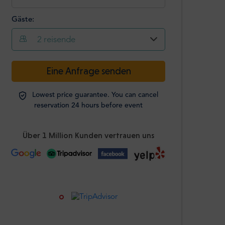
Gäste:
2
reisende
-
+
Eine Anfrage senden
Passagiere
Lowest price guarantee. You can cancel
Studierende
reservation 24 hours before event
-
+
Ausweis
erforderlich
Über 1 Million Kunden vertrauen uns
Kinder
-
+
Alter 0-12 Jahre