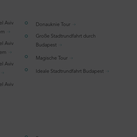
el Aviv
Donauknie Tour
lem
Große Stadtrundfahrt durch
el Aviv
Budapest
hem
Magische Tour
el Aviv
Ideale Stadtrundfahrt Budapest
el Aviv