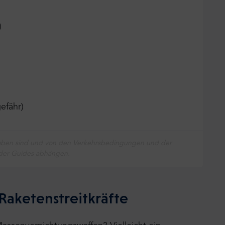
)
efähr)
ngaben sind und von den Verkehrsbedingungen und der
 der Guides abhängen.
Raketenstreitkräfte