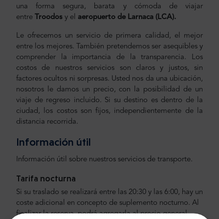
una forma segura, barata y cómoda de viajar
entre
Troodos
y el
aeropuerto de Larnaca (LCA).
Le ofrecemos un servicio de primera calidad, el mejor
entre los mejores. También pretendemos ser asequibles y
comprender la importancia de la transparencia. Los
costos de nuestros servicios son claros y justos, sin
factores ocultos ni sorpresas. Usted nos da una ubicación,
nosotros le damos un precio, con la posibilidad de un
viaje de regreso incluido. Si su destino es dentro de la
ciudad, los costos son fijos, independientemente de la
distancia recorrida.
Información útil
Información útil sobre nuestros servicios de transporte.
Tarifa nocturna
Si su traslado se realizará entre las 20:30 y las 6:00, hay un
coste adicional en concepto de suplemento nocturno. Al
finalizar la reserva, podrá agregarla al precio general.