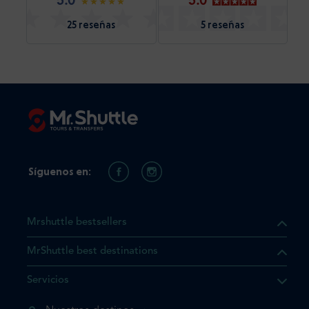
5.0
5.0
25 reseñas
5 reseñas
Síguenos en:
Mrshuttle bestsellers
MrShuttle best destinations
e el producto que busca ya
Servicios
 cesta de la compra. Si no