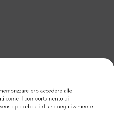
r memorizzare e/o accedere alle
dati come il comportamento di
consenso potrebbe influire negativamente