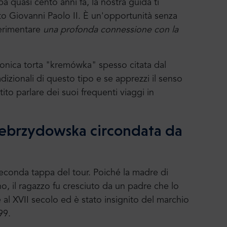
a quasi cento anni fa, la nostra guida ti
to Giovanni Paolo II. È un'opportunità senza
perimentare
una profonda connessione con la
conica torta "kremówka" spesso citata dal
adizionali di questo tipo e se apprezzi il senso
ito parlare dei suoi frequenti viaggi in
Zebrzydowska circondata da
seconda tappa del tour. Poiché la madre di
, il ragazzo fu cresciuto da un padre che lo
 al XVII secolo ed è stato insignito del marchio
99.