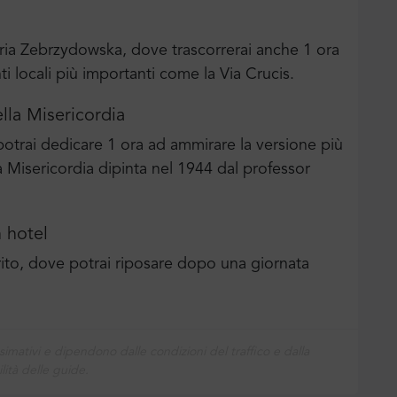
ia Zebrzydowska, dove trascorrerai anche 1 ora
 locali più importanti come la Via Crucis.
lla Misericordia
potrai dedicare 1 ora ad ammirare la versione più
 Misericordia dipinta nel 1944 dal professor
n hotel
erito, dove potrai riposare dopo una giornata
simativi e dipendono dalle condizioni del traffico e dalla
lità delle guide.