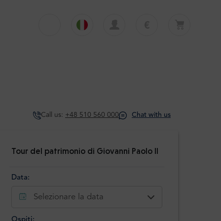
€
€
English
EUR
Il carrello è attualmente vuoto
£
Polski
GBP
Il carrello è vuoto. Aggiungi il primo tour o
trasferimento
zł
Deutsch
PLN
$
Italiano
USD
Call us:
+48 510 560 000
Chat with us
Español
Tour del patrimonio di Giovanni Paolo II
Data:
Selezionare la data
Ospiti: