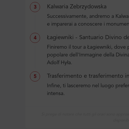
Kalwaria Zebrzydowska
3
Successivamente, andremo a Kalwar
e imparerai a conoscere i monumenti
Łagiewniki - Santuario Divino de
4
Finiremo il tour a Łagiewniki, dove 
popolare dell'Immagine della Divina
Adolf Hyła.
Trasferimento e trasferimento i
5
Infine, ti lasceremo nel luogo pref
intensa.
Si prega di notare che tutti gli orari sono appros
disponibi