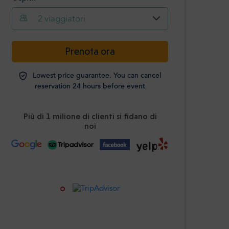
2
viaggiatori
-
+
Prenota ora
Adulti
Lowest price guarantee. You can cancel
Studenti
-
+
reservation 24 hours before event
ID richiesto
Più di 1 milione di clienti si fidano di
I bambini
-
+
noi
Età 0-12 anni