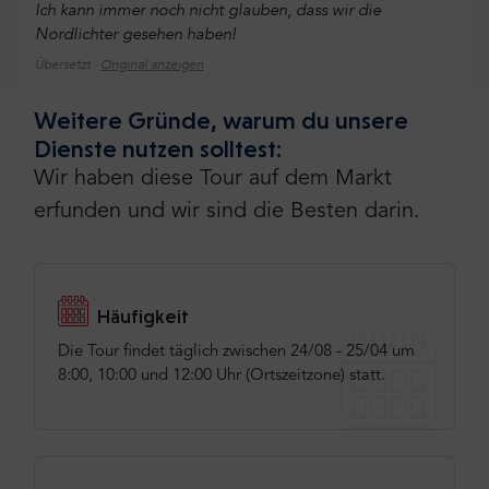
Ich kann immer noch nicht glauben, dass wir die
Nordlichter gesehen haben!
Übersetzt ·
Original anzeigen
Weitere Gründe, warum du unsere
Dienste nutzen solltest:
Sean
,
Wir haben diese Tour auf dem Markt
Irland
erfunden und wir sind die Besten darin.
5
Unser Guide war so kenntnisreich und lustig. Mit
atemberaubenden Ausblicken war die Reise unvergesslich
Häufigkeit
Übersetzt ·
Original anzeigen
Die Tour findet täglich zwischen 24/08 - 25/04 um
8:00, 10:00 und 12:00 Uhr (Ortszeitzone) statt.
Edward
,
Vereinigtes Königreich