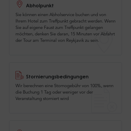
5
Abholpunkt
Sie können einen Abholservice buchen und von
Es ist ein langer Tag, aber es lohnt sich absolut!
Ihrem Hotel zum Treffpunkt gebracht werden. Wenn
Sie auf eigene Faust zum Treffpunkt gelangen
Übersetzt ·
Original anzeigen
möchten, denken Sie daran, 15 Minuten vor Abfahrt
der Tour am Terminal von Reykjavik zu sein.
Mehr erfahren oder deine Meinung hinzufügen
Füge deine Meinung hinzu
Stornierungsbedingungen
Wir berechnen eine Stornogebühr von 100%, wenn
die Buchung 1 Tag oder weniger vor der
Veranstaltung storniert wird