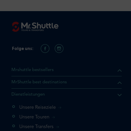
Folge uns:
Mrshuttle bestsellers
MrShuttle best destinations
t, dass sich das Produkt, das
Dienstleistungen
n deinem Warenkorb befindet.
 noch einmal hinzufügen
Unsere Reiseziele
 direkt zu deinem Warenkorb
Unsere Touren
e deine Buchung ab.
Unsere Transfers