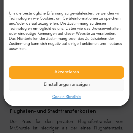
erreichen, ist der private Transport von Tür zu Tür. Auf
diese Weise sparen Sie viel Zeit, da Sie den
Um die bestmögliche Erfahrung zu gewährleisten, verwenden wir
unangenehmen Prozess überspringen können, Ihre Route
Technologien wie Cookies, um Geräteinformationen zu speichern
und/oder darauf zuzugreifen. Die Zustimmung zu diesen
herauszufinden, durch die Stadt zu navigieren und Ihren
Technologien ermöglicht es uns, Daten wie das Browserverhalten
Weg zu finden.
oder eindeutige Kennungen auf dieser Website zu verarbeiten.
Das Nichterteilen der Zustimmung oder das Zurückziehen der
Flughafen- und Stadttransfer
Zustimmung kann sich negativ auf einige Funktionen und Features
auswirken.
Auf der Suche nach einem zuverlässigen und
erschwinglichen Flughafentransfer? Reservieren Sie eines
bei Mr.Shuttle, einer Auswahl von TripAdvisor-Nutzern für
Akzeptieren
Reisende. Wir bieten Tür-zu-Tür-Transport in neuen,
modernen, komfortablen klimatisierten Mercedes-Benz
Einstellungen anzeigen
Minivans und Minibussen. Unsere Crew besteht aus
erfahrenen erfahrenen Fahrern, die fließend Englisch
Cookie-Richtlinie
sprechen.
Flughafen- und Stadttransferkosten
Der Preis für den privaten Flughafentransfer von
Mr.Shuttle ist niedriger als der eines Flughafentaxis.