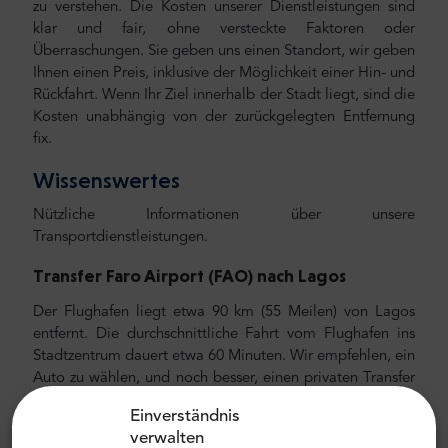
zu verstehen. Die Kosten unserer Dienstleistungen sind
klar und fair, ohne versteckte Faktoren oder
Überraschungen. Sie geben uns einen Standort, wir geben
Ihnen einen Preis, inklusive der Möglichkeit einer Hin- und
Rückfahrt. Wenn Ihr Ziel innerhalb der Stadt liegt, sind die
Kosten unabhängig von der zurückgelegten Entfernung
fix.
Wissenswertes
Nützliche Informationen über unsere
Transportdienstleistungen.
Transfer Faro Airport (FAO) nach Lagos
Der Flughafen liegt etwa 90 km (55
Meilen) von Lagos
entfernt. Die durchschnittliche Fahrt vom Flughafen ins
Stadtzentrum dauert etwa 60 Minuten. Wir empfehlen, ein
Auto zu wählen, und noch besser, einen privaten Transfer
mit MrShuttle. Wir empfehlen Ihnen, einen privaten
Einverständnis
Flughafentransfer mit MrShuttle zu wählen. Der schnellste,
verwalten
sicherste und zuverlässigste Weg, um Ihr Hotel zu