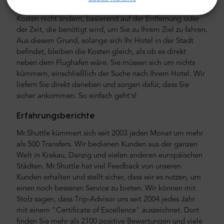
haben. Was bedeutet das? Dies bedeutet, dass sich die
Kosten nicht ändern, basierend auf der Entfernung oder
der Zeit, die benötigt wird, um Sie zu Ihrem Ziel zu fahren.
Aus diesem Grund, solange sich Ihr Hotel in der Stadt
befindet, bleiben die Kosten gleich, als ob es direkt
neben dem Flughafen wäre. Sie müssen sich um nichts
kümmern, einschließlich der Suche nach Ihrem Hotel. Wir
liefern Sie direkt daneben und sorgen dafür, dass Sie
sicher ankommen. So einfach geht's!
Erfahrungsberichte
Mr.Shuttle kümmert sich seit 2003 jeden Monat um mehr
als 500 Transfers. Wir bedienen Kunden aus der ganzen
Welt in Krakau, Danzig und vielen anderen europäischen
Städten. Mr.Shuttle hat viel Feedback von unseren
Kunden erhalten und stellt sicher, dass wir es nutzen, um
einen noch besseren Service zu bieten. Wir können mit
Stolz sagen, dass Trip-Advisor uns seit 2004 jedes Jahr
mit einem "Certificate of Excellence" auszeichnet. Dort
finden Sie mehr als 2100 positive Bewertungen und viele