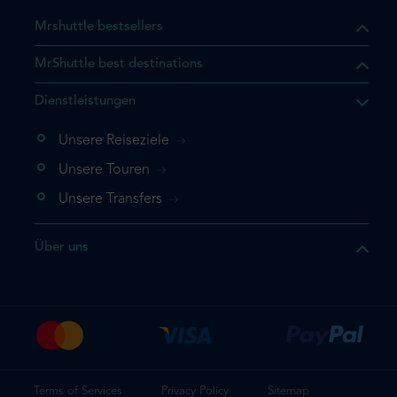
Mrshuttle bestsellers
MrShuttle best destinations
t, dass sich das Produkt, das
Dienstleistungen
n deinem Warenkorb befindet.
 noch einmal hinzufügen
Unsere Reiseziele
 direkt zu deinem Warenkorb
Unsere Touren
e deine Buchung ab.
Unsere Transfers
kt ein weiteres Mal
Über uns
dige deine Buchung
Terms of Services
Privacy Policy
Sitemap