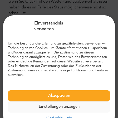
wenn Sie Glück mit den Wetter- und Straßenverhältnissen
haben, da es im Falle des Staus möglicherweise nicht so
schnell ist.
Flughafen- und Stadttransfer
Einverständnis
verwalten
Suchen Sie einen zuverlässigen und erschwinglichen
Flughafen- oder Stadttransfer? Reservieren Sie eines mit
Um die bestmögliche Erfahrung zu gewährleisten, verwenden wir
Mr.Shuttle, einer Auswahl von Trip-Advisor-Benutzern für
Technologien wie Cookies, um Geräteinformationen zu speichern
Reisende. Wir bieten Tür-zu-Tür-Transport in neuen,
und/oder darauf zuzugreifen. Die Zustimmung zu diesen
modernen, komfortablen klimatisierten Mercedes-Benz
Technologien ermöglicht es uns, Daten wie das Browserverhalten
oder eindeutige Kennungen auf dieser Website zu verarbeiten.
Minivans und Minibussen. Unsere Crew besteht aus
Das Nichterteilen der Zustimmung oder das Zurückziehen der
erfahrenen Fahrern, die fließend Englisch sprechen.
Zustimmung kann sich negativ auf einige Funktionen und Features
auswirken.
Flughafen- und Stadttransferkosten
Der Preis für den privaten Flughafentransfer von Mr.
Shuttle ist niedriger als der eines Flughafentaxis. Unsere
Akzeptieren
Preise sind fest, ohne versteckte Kosten. Sie müssen nicht
mit Bargeld bezahlen. Sie können im Voraus mit Ihrer
Einstellungen anzeigen
Kreditkarte oder PayPal bezahlen. Denken Sie daran, dass
nur private Flughafentransfers ihren Preis festgelegt
Cookie-Richtlinie