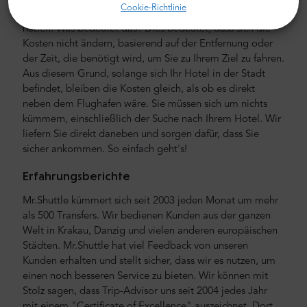
Cookie-Richtlinie
nur private Flughafentransfers ihren Preis festgelegt
haben. Was bedeutet das? Dies bedeutet, dass sich die
Kosten nicht ändern, basierend auf der Entfernung oder
der Zeit, die benötigt wird, um Sie zu Ihrem Ziel zu fahren.
Aus diesem Grund, solange sich Ihr Hotel in der Stadt
befindet, bleiben die Kosten gleich, als ob es direkt
neben dem Flughafen wäre. Sie müssen sich um nichts
kümmern, einschließlich der Suche nach Ihrem Hotel. Wir
liefern Sie direkt daneben und sorgen dafür, dass Sie
sicher ankommen. So einfach geht's!
Erfahrungsberichte
Mr.Shuttle kümmert sich seit 2003 jeden Monat um mehr
als 500 Transfers. Wir bedienen Kunden aus der ganzen
Welt in Krakau, Danzig und vielen anderen europäischen
Städten. Mr.Shuttle hat viel Feedback von unseren
Kunden erhalten und stellt sicher, dass wir es nutzen, um
einen noch besseren Service zu bieten. Wir können mit
Stolz sagen, dass Trip-Advisor uns seit 2004 jedes Jahr
mit einem "Certificate of Excellence" auszeichnet. Dort