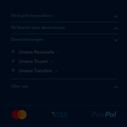
Mrshuttle bestsellers
MrShuttle best destinations
t, dass sich das Produkt, das
Dienstleistungen
n deinem Warenkorb befindet.
 noch einmal hinzufügen
Unsere Reiseziele
 direkt zu deinem Warenkorb
Unsere Touren
e deine Buchung ab.
Unsere Transfers
kt ein weiteres Mal
Über uns
dige deine Buchung