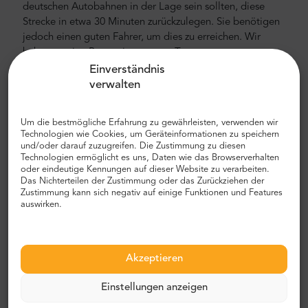
deutschen Autobahnen in der Lage sein sollten, diese
Strecke in etwa 30 Minuten zurückzulegen. Sie benötigen
jedoch einen guten Fahrer, um dies zu erreichen. Wir
haben so eine Person in unserem Team.
Einverständnis
Flughafen- und Stadttransfer
verwalten
Suchen Sie einen zuverlässigen und erschwinglichen
Flughafen- oder Stadttransfer? Reservieren Sie eines mit
Um die bestmögliche Erfahrung zu gewährleisten, verwenden wir
Mr.Shuttle, einer Auswahl von Trip-Advisor-Benutzern für
Technologien wie Cookies, um Geräteinformationen zu speichern
und/oder darauf zuzugreifen. Die Zustimmung zu diesen
Reisende. Wir bieten Tür-zu-Tür-Transport in neuen,
Technologien ermöglicht es uns, Daten wie das Browserverhalten
modernen, komfortablen klimatisierten Mercedes-Benz
oder eindeutige Kennungen auf dieser Website zu verarbeiten.
Minivans und Minibussen. Unsere Crew besteht aus
Das Nichterteilen der Zustimmung oder das Zurückziehen der
Zustimmung kann sich negativ auf einige Funktionen und Features
erfahrenen Fahrern, die fließend Englisch sprechen.
auswirken.
Flughafen- und Stadttransferkosten
Der Preis für den privaten Flughafentransfer von Mr.
Akzeptieren
Shuttle ist niedriger als der eines Flughafentaxis. Unsere
Preise sind fest, ohne versteckte Kosten. Sie müssen nicht
Einstellungen anzeigen
mit Bargeld bezahlen. Sie können im Voraus mit Ihrer
Kreditkarte oder PayPal bezahlen. Denken Sie daran, dass