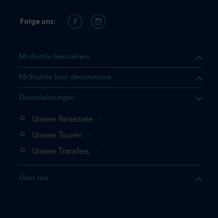
Folge uns:
Mrshuttle bestsellers
MrShuttle best destinations
t, dass sich das Produkt, das
Dienstleistungen
n deinem Warenkorb befindet.
 noch einmal hinzufügen
Unsere Reiseziele
 direkt zu deinem Warenkorb
Unsere Touren
e deine Buchung ab.
Unsere Transfers
kt ein weiteres Mal
Über uns
dige deine Buchung