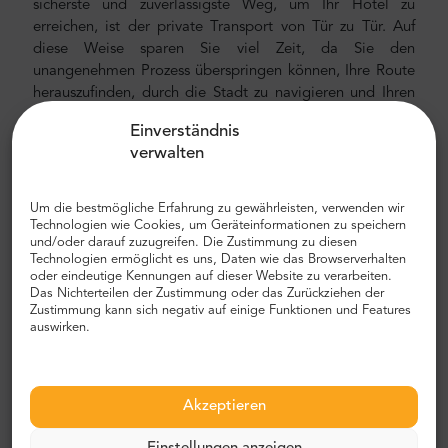
sicherste und zuverlässigste Weg, um Ihr Hotel zu
erreichen, ist der private Transport von Tür zu Tür. Auf
diese Weise sparen Sie viel Zeit, da Sie den
unangenehmen Prozess überspringen können, Ihre Route
herauszufinden, durch die Stadt zu navigieren und Ihren
Weg zu finden.
Einverständnis
Flughafen- und Stadttransfer
verwalten
Auf der Suche nach einem zuverlässigen und
Um die bestmögliche Erfahrung zu gewährleisten, verwenden wir
erschwinglichen Flughafentransfer? Reservieren Sie eines
Technologien wie Cookies, um Geräteinformationen zu speichern
bei Mr.Shuttle, einem Trip-Advisor-Benutzer der Wahl
und/oder darauf zuzugreifen. Die Zustimmung zu diesen
eines Reisenden. Wir bieten Tür-zu-Tür-Transport in
Technologien ermöglicht es uns, Daten wie das Browserverhalten
oder eindeutige Kennungen auf dieser Website zu verarbeiten.
neuen, modernen, komfortablen, klimatisierten Autos,
Das Nichterteilen der Zustimmung oder das Zurückziehen der
Minivans und Minibussen. Unsere Crew besteht aus
Zustimmung kann sich negativ auf einige Funktionen und Features
erfahrenen erfahrenen Fahrern, die fließend Englisch
auswirken.
sprechen.
Flughafen- und Stadttransferkosten
Akzeptieren
Der Preis für den privaten Flughafentransfer von Mr.
Shuttle ist niedriger als der eines Flughafentaxis. Unsere