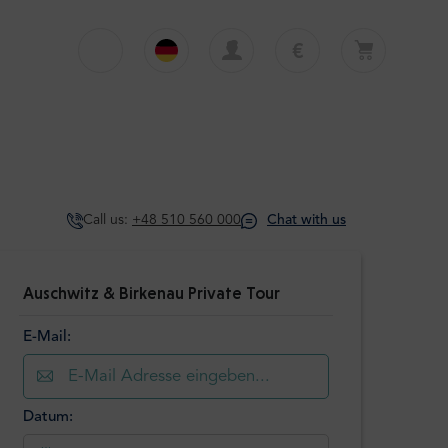
€
€
English
EUR
Dein Warenkorb ist derzeit leer
£
Polski
GBP
Dein Warenkorb ist leer. Erste Tour oder
Transfer hinzufügen
zł
Deutsch
PLN
Call us:
+48 510 560 000
Chat with us
$
Italiano
USD
Español
Auschwitz & Birkenau Private Tour
E-Mail:
Datum: