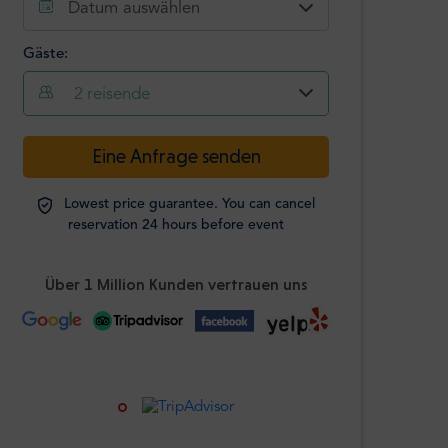
Datum auswählen
Gäste:
2
reisende
-
+
Eine Anfrage senden
Passagiere
Lowest price guarantee. You can cancel
Studierende
reservation 24 hours before event
-
+
Ausweis
erforderlich
Über 1 Million Kunden vertrauen uns
Kinder
-
+
Alter 0-12 Jahre