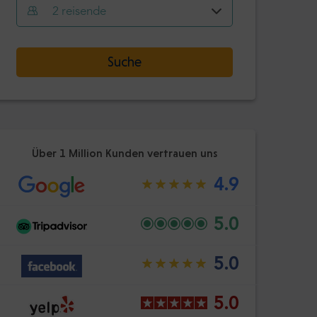
Stunde
Minute
2
reisende
Bestätige
:
-
+
Datum auswählen
Passagiere
Suche
Stunde
Minute
Bestätige
:
Über 1 Million Kunden vertrauen uns
4.9
5.0
5.0
5.0