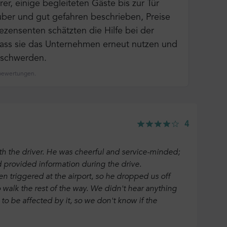
er, einige begleiteten Gäste bis zur Tür
uber und gut gefahren beschrieben, Preise
zensenten schätzten die Hilfe bei der
ass sie das Unternehmen erneut nutzen und
eschwerden.
nbewertungen.
4
th the driver. He was cheerful and service-minded;
d provided information during the drive.
n triggered at the airport, so he dropped us off
walk the rest of the way. We didn't hear anything
 to be affected by it, so we don't know if the