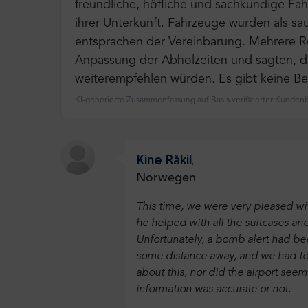
freundliche, höfliche und sachkundige Fahr
ihrer Unterkunft. Fahrzeuge wurden als sa
entsprachen der Vereinbarung. Mehrere Re
Anpassung der Abholzeiten und sagten, d
weiterempfehlen würden. Es gibt keine B
KI-generierte Zusammenfassung auf Basis verifizierter Kunde
Kine Råkil
,
Norwegen
This time, we were very pleased wi
he helped with all the suitcases an
Unfortunately, a bomb alert had bee
some distance away, and we had to 
about this, nor did the airport seem
information was accurate or not.