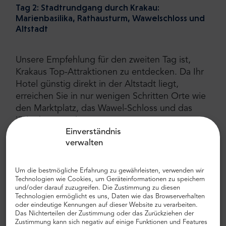
Tag 2: Stadtrundgang durch Krakau:
Marienbasilika, Rathausturm, Wawelschloss und
Altstadt
Unsere Empfehlung für den zweiten Tag ist,
Krakaus Top-Attraktionen zu entdecken. Da Ihr
Hotel günstig direkt in der Altstadt liegt,
erreichen Sie in nur wenigen Schritten Orte wie
den Marktplatz, das Wawel-Schloss und das
jüdische Viertel.
Einverständnis
Rynek Glowny
- der Hauptplatz in Krakau ist eines der
verwalten
bekanntesten Merkmale, da es der größte
mittelalterliche Platz in Europa (aus dem 13.
Um die bestmögliche Erfahrung zu gewährleisten, verwenden wir
Jahrhundert) ist und einige großartige Gebäude
Technologien wie Cookies, um Geräteinformationen zu speichern
beherbergt.
Die Marienbasilika
aus dem 14.
und/oder darauf zuzugreifen. Die Zustimmung zu diesen
Jahrhundert ist bei Touristen und Einheimischen
Technologien ermöglicht es uns, Daten wie das Browserverhalten
oder eindeutige Kennungen auf dieser Website zu verarbeiten.
gleichermaßen beliebt, also machen Sie unbedingt ein
Das Nichterteilen der Zustimmung oder das Zurückziehen der
Foto davon. Wenn Sie Souvenirs kaufen möchten,
Zustimmung kann sich negativ auf einige Funktionen und Features