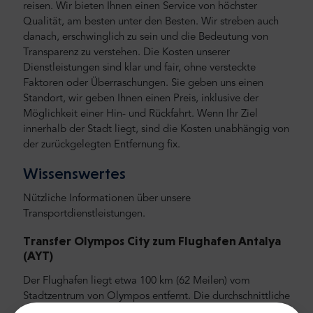
reisen.
Wir bieten Ihnen einen Service von höchster
Qualität, am besten unter den Besten. Wir streben auch
danach, erschwinglich zu sein und die Bedeutung von
Transparenz zu verstehen. Die Kosten unserer
Dienstleistungen sind klar und fair, ohne versteckte
Faktoren oder Überraschungen. Sie geben uns einen
Standort, wir geben Ihnen einen Preis, inklusive der
Möglichkeit einer Hin- und Rückfahrt. Wenn Ihr Ziel
innerhalb der Stadt liegt, sind die Kosten unabhängig von
der zurückgelegten Entfernung fix.
Wissenswertes
Nützliche Informationen über unsere
Transportdienstleistungen.
Transfer Olympos City zum Flughafen Antalya
(AYT)
Der Flughafen liegt etwa 100 km (62 Meilen) vom
Stadtzentrum von Olympos entfernt. Die durchschnittliche
Autofahrt vom Flughafen ins Stadtzentrum dauert etwa