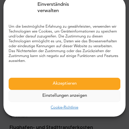
Einverständnis
100 Minuten.Wir empfehlen Ihnen, ein Auto und noch
verwalten
besser einen privaten Flughafentransfer mit MrShuttle zu
wählen. Der schnellste, sicherste und zuverlässigste Weg,
um Ihr Hotel zu erreichen, ist der private Transport von
Um die bestmögliche Erfahrung zu gewährleisten, verwenden wir
Tür zu Tür. Auf diese Weise sparen Sie viel Zeit, da Sie den
Technologien wie Cookies, um Geräteinformationen zu speichern
und/oder darauf zuzugreifen. Die Zustimmung zu diesen
unangenehmen Prozess überspringen können, Ihre Route
Technologien ermöglicht es uns, Daten wie das Browserverhalten
herauszufinden, durch die Stadt zu navigieren und Ihren
oder eindeutige Kennungen auf dieser Website zu verarbeiten.
Weg zu finden.
Das Nichterteilen der Zustimmung oder das Zurückziehen der
Zustimmung kann sich negativ auf einige Funktionen und Features
Flughafen- und Stadttransfer
auswirken.
Auf der Suche nach einem zuverlässigen und
erschwinglichen Flughafentransfer? Reservieren Sie eines
Akzeptieren
bei Mr.Shuttle, einer Auswahl von Trip-Advisor-Nutzern für
Reisende. Wir bieten Tür-zu-Tür-Transport in neuen,
Einstellungen anzeigen
modernen, komfortablen klimatisierten Mercedes-Benz
Minivans und Minibussen. Unsere Crew besteht aus
Cookie-Richtlinie
erfahrenen erfahrenen Fahrern, die fließend Englisch
sprechen.
Flughafen- und Stadttransferkosten