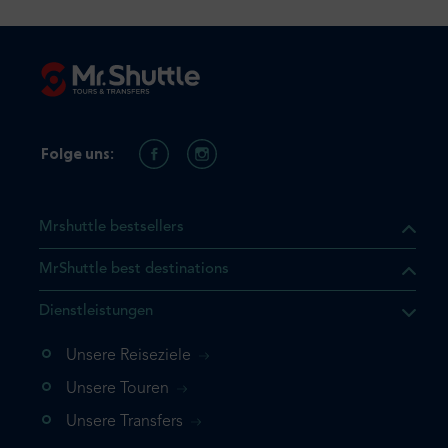
Folge uns:
Mrshuttle bestsellers
MrShuttle best destinations
t, dass sich das Produkt, das
Dienstleistungen
n deinem Warenkorb befindet.
 noch einmal hinzufügen
Unsere Reiseziele
 direkt zu deinem Warenkorb
Unsere Touren
e deine Buchung ab.
Unsere Transfers