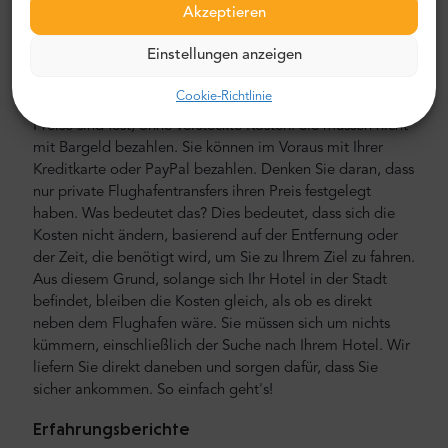
sprechen.
Akzeptieren
Flughafen- und Stadttransferkosten
Einstellungen anzeigen
Der Preis für den privaten Flughafentransfer von Mr.
Cookie-Richtlinie
Shuttle ist niedriger als der eines Flughafentaxis. Unsere
Preise sind fest, ohne versteckte Kosten. Sie müssen nicht
mit Bargeld bezahlen. Sie können im Voraus mit Ihrer
Kreditkarte oder PayPal bezahlen. Denken Sie daran, dass
nur private Flughafentransfers ihren Preis festgelegt
haben. Was bedeutet das? Dies bedeutet, dass sich die
Kosten nicht ändern, basierend auf der Entfernung oder
der Zeit, die benötigt wird, um Sie zu Ihrem Ziel zu fahren.
Aus diesem Grund, solange sich Ihr Hotel in der Stadt
befindet, bleiben die Kosten gleich, als ob es direkt
neben dem Flughafen wäre. Sie müssen sich um nichts
kümmern, einschließlich der Suche nach Ihrem Hotel. Wir
liefern Sie direkt daneben und sorgen dafür, dass Sie
sicher ankommen. So einfach geht's!
Erfahrungsberichte